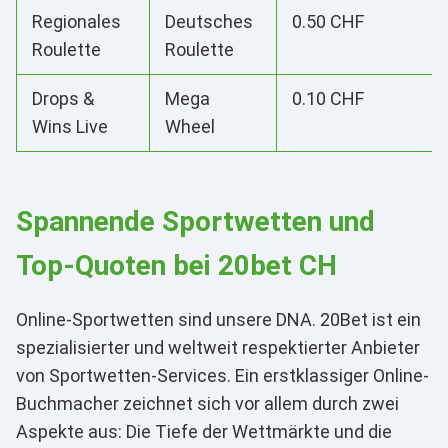
Regionales
Deutsches
0.50 CHF
Roulette
Roulette
Drops &
Mega
0.10 CHF
Wins Live
Wheel
Spannende Sportwetten und
Top-Quoten bei 20bet CH
Online-Sportwetten sind unsere DNA. 20Bet ist ein
spezialisierter und weltweit respektierter Anbieter
von Sportwetten-Services. Ein erstklassiger Online-
Buchmacher zeichnet sich vor allem durch zwei
Aspekte aus: Die Tiefe der Wettmärkte und die