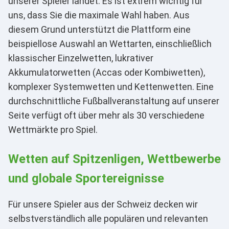
unserer Spieler landet. Es ist extrem wichtig für
uns, dass Sie die maximale Wahl haben. Aus
diesem Grund unterstützt die Plattform eine
beispiellose Auswahl an Wettarten, einschließlich
klassischer Einzelwetten, lukrativer
Akkumulatorwetten (Accas oder Kombiwetten),
komplexer Systemwetten und Kettenwetten. Eine
durchschnittliche Fußballveranstaltung auf unserer
Seite verfügt oft über mehr als 30 verschiedene
Wettmärkte pro Spiel.
Wetten auf Spitzenligen, Wettbewerbe
und globale Sportereignisse
Für unsere Spieler aus der Schweiz decken wir
selbstverständlich alle populären und relevanten