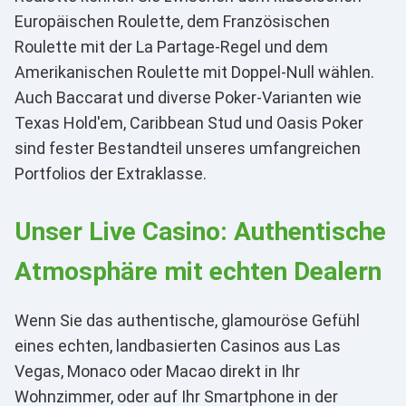
Europäischen Roulette, dem Französischen
Roulette mit der La Partage-Regel und dem
Amerikanischen Roulette mit Doppel-Null wählen.
Auch Baccarat und diverse Poker-Varianten wie
Texas Hold'em, Caribbean Stud und Oasis Poker
sind fester Bestandteil unseres umfangreichen
Portfolios der Extraklasse.
Unser Live Casino: Authentische
Atmosphäre mit echten Dealern
Wenn Sie das authentische, glamouröse Gefühl
eines echten, landbasierten Casinos aus Las
Vegas, Monaco oder Macao direkt in Ihr
Wohnzimmer, oder auf Ihr Smartphone in der