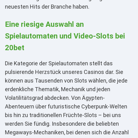
neuesten Hits der Branche haben.
Eine riesige Auswahl an
Spielautomaten und Video-Slots bei
20bet
Die Kategorie der Spielautomaten stellt das
pulsierende Herzstück unseres Casinos dar. Sie
können aus Tausenden von Slots wählen, die jede
erdenkliche Thematik, Mechanik und jeden
Volatilitätsgrad abdecken. Von Ägypten-
Abenteuern über futuristische Cyberpunk-Welten
bis hin zu traditionellen Früchte-Slots – bei uns
werden Sie fündig. Insbesondere die beliebten
Megaways-Mechaniken, bei denen sich die Anzahl