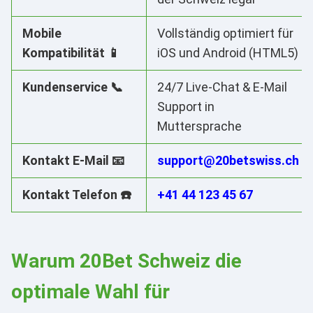
Mobile
Vollständig optimiert für
Kompatibilität 📱
iOS und Android (HTML5)
Kundenservice 📞
24/7 Live-Chat & E-Mail
Support in
Muttersprache
Kontakt E-Mail 📧
support@20betswiss.ch
Kontakt Telefon ☎️
+41 44 123 45 67
Warum 20Bet Schweiz die
optimale Wahl für