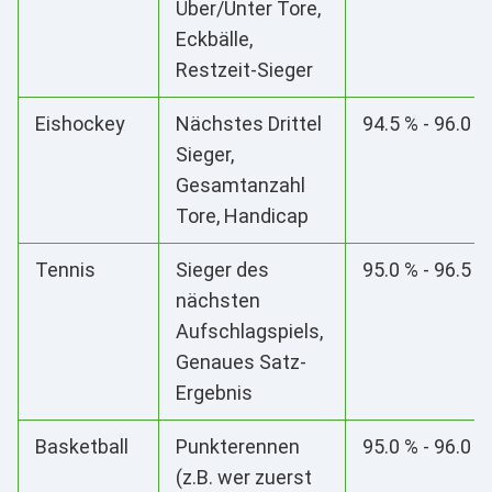
Über/Unter Tore,
Eckbälle,
Restzeit-Sieger
Eishockey
Nächstes Drittel
94.5 % - 96.0 %
Sieger,
Gesamtanzahl
Tore, Handicap
Tennis
Sieger des
95.0 % - 96.5 %
nächsten
Aufschlagspiels,
Genaues Satz-
Ergebnis
Basketball
Punkterennen
95.0 % - 96.0 %
(z.B. wer zuerst