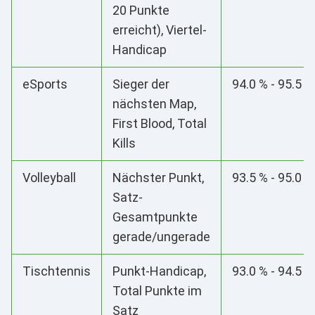
20 Punkte
erreicht), Viertel-
Handicap
eSports
Sieger der
94.0 % - 95.5 %
nächsten Map,
First Blood, Total
Kills
Volleyball
Nächster Punkt,
93.5 % - 95.0 %
Satz-
Gesamtpunkte
gerade/ungerade
Tischtennis
Punkt-Handicap,
93.0 % - 94.5 %
Total Punkte im
Satz