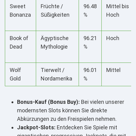
Sweet
Früchte /
96.48
Mittel bis
Bonanza
Süßigkeiten
%
Hoch
Book of
Ägyptische
96.21
Hoch
Dead
Mythologie
%
Wolf
Tierwelt /
96.01
Mittel
Gold
Nordamerika
%
Bonus-Kauf (Bonus Buy):
Bei vielen unserer
modernsten Slots können Sie direkte
Abkürzungen zu den Freispielen nehmen.
Jackpot-Slots:
Entdecken Sie Spiele mit
gigantischen, progressiven Jackpots, die mit