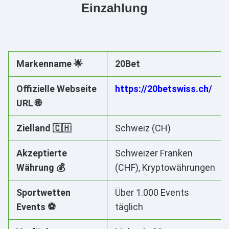
Einzahlung
Markenname 🌟
20Bet
Offizielle Webseite
https://20betswiss.ch/
URL 🌐
Zielland 🇨🇭
Schweiz (CH)
Akzeptierte
Schweizer Franken
Währung 💰
(CHF), Kryptowährungen
Sportwetten
Über 1.000 Events
Events ⚽
täglich