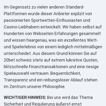
Im Gegensatz zu vielen anderen Standard-
Plattformen wurde dieser Anbieter explizit von
passionierten Sportwetten-Enthusiasten und
Casino-Liebhabern entwickelt. Wir haben selbst auf
Hunderten von Webseiten Erfahrungen gesammelt
und wissen haargenau, was ein exzellentes Wett-
und Spielerlebnis von einem lediglich mittelmäßigen
unterscheidet. Aus diesem Grund können Sie auf
20bet schweiz stets auf extrem lukrative Quoten,
blitzschnelle Finanztransaktionen und eine riesige
Spielauswahl vertrauen. Bequemlichkeit,
Transparenz und ein reibungsloser Ablauf stehen
im Zentrum unserer Philosophie.
WICHTIGER HINWEIS:
Bei uns wird das Thema
Sicherheit und Regulierung äußerst ernst